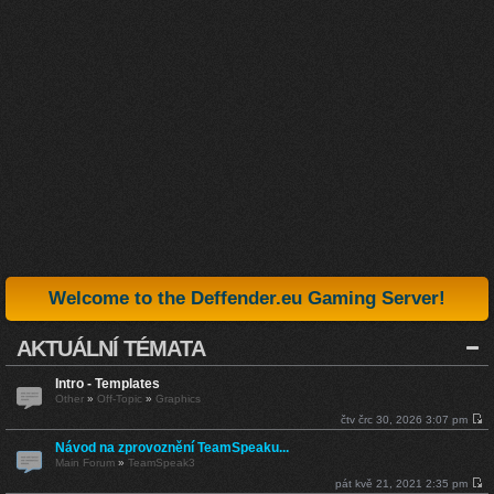
Welcome to the Deffender.eu Gaming Server!
AKTUÁLNÍ TÉMATA
Intro - Templates
Other
»
Off-Topic
»
Graphics
čtv črc 30, 2026 3:07 pm
Z
o
Návod na zprovoznění TeamSpeaku...
b
Main Forum
»
TeamSpeak3
r
a
pát kvě 21, 2021 2:35 pm
z
Z