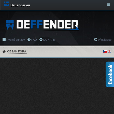
Deffender.eu
Rychlé odkazy
FAQ
DONATE
Přihlásit se
OBSAH FÓRA