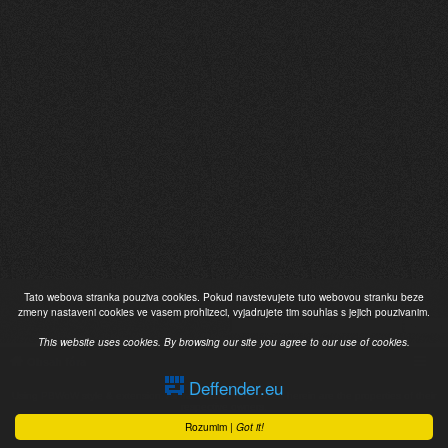
Tato webova stranka pouziva cookies. Pokud navstevujete tuto webovou stranku beze
zmeny nastaveni cookies ve vasem prohlizeci, vyjadrujete tim souhlas s jejich pouzivanim.
This website uses cookies. By browsing our site you agree to our use of cookies.
Obsah fóra
Deffender.eu
Using
PBWoW
style & extension. All trademarks referenced herein are the properties of their
respective owners.
Založeno na
phpBB
® Forum Software © phpBB Limited
Rozumim |
Got it!
Forum content ©
Deffender.eu
& Víçko | Český překlad –
phpBB.cz