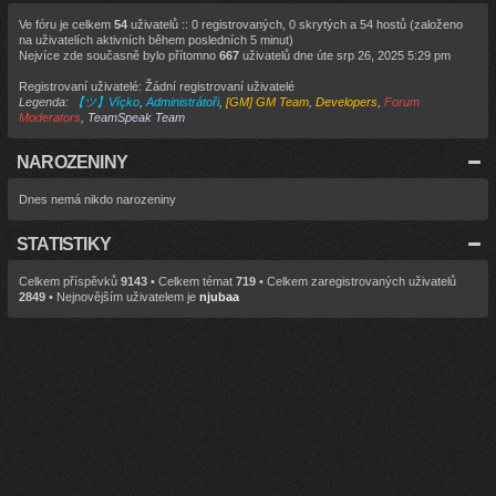
e
k
a
d
z
Ve fóru je celkem
54
uživatelů :: 0 registrovaných, 0 skrytých a 54 hostů (založeno
n
i
na uživatelích aktivních během posledních 5 minut)
í
t
Nejvíce zde současně bylo přítomno
667
uživatelů dne úte srp 26, 2025 5:29 pm
p
p
ř
o
í
s
Registrovaní uživatelé: Žádní registrovaní uživatelé
s
l
Legenda:
【ツ】Víçko
,
Administrátoři
,
[GM] GM Team
,
Developers
,
Forum
p
e
Moderators
,
TeamSpeak Team
ě
d
v
n
e
í
k
p
NAROZENINY
ř
í
s
Dnes nemá nikdo narozeniny
p
ě
v
STATISTIKY
e
k
Celkem příspěvků
9143
• Celkem témat
719
• Celkem zaregistrovaných uživatelů
2849
• Nejnovějším uživatelem je
njubaa